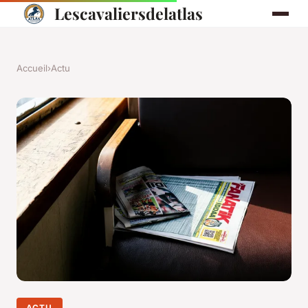
Lescavaliersdelatlas
Accueil
›
Actu
ACTU