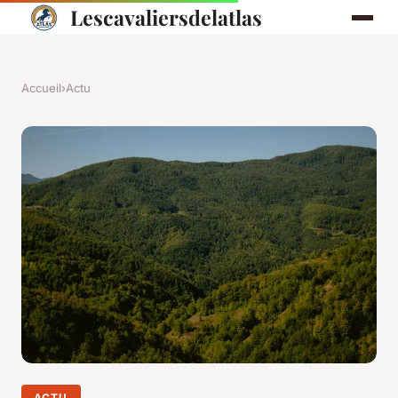
Lescavaliersdelatlas
Accueil
›
Actu
ACTU