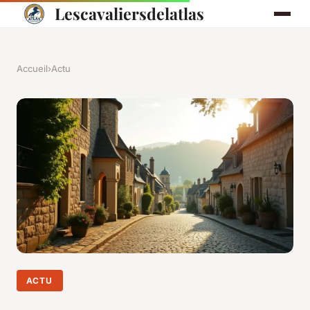
Lescavaliersdelatlas
Accueil
›
Actu
ACTU