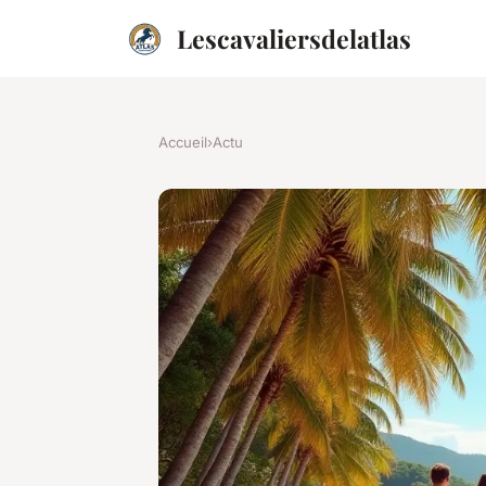
Lescavaliersdelatlas
Accueil
›
Actu