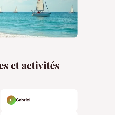
s et activités
Gabriel
G