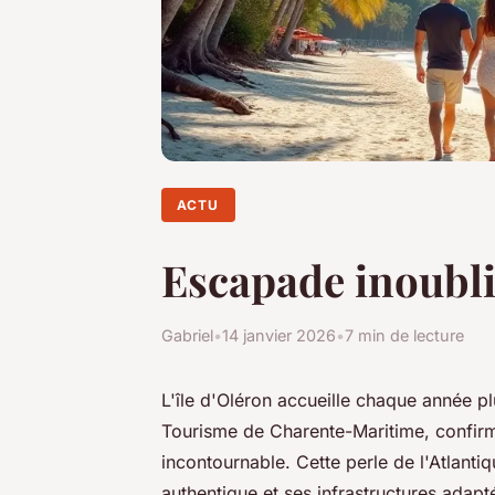
ACTU
Escapade inoubliab
Gabriel
•
14 janvier 2026
•
7 min de lecture
L'île d'Oléron accueille chaque année p
Tourisme de Charente-Maritime, confirma
incontournable. Cette perle de l'Atlanti
authentique et ses infrastructures adapt