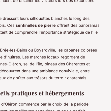
tinuent de fasciner les visiteurs lors des excursions
 dressent leurs silhouettes blanches le long des
fois. Ces
sentinelles de pierre
offrent des panoramas
ttent de comprendre l'importance stratégique de l'île
Brée-les-Bains ou Boyardville, les cabanes colorées
age d'huîtres. Les marchés locaux regorgent de
nnes-Oléron, sel de l'île, pineau des Charentes et
découvrent dans une ambiance conviviale, entre
eux de goûter aux trésors du terroir charentais.
seils pratiques et hébergements
le d'Oléron commence par le choix de la période
ent les meilleures conditions, avec un parfait