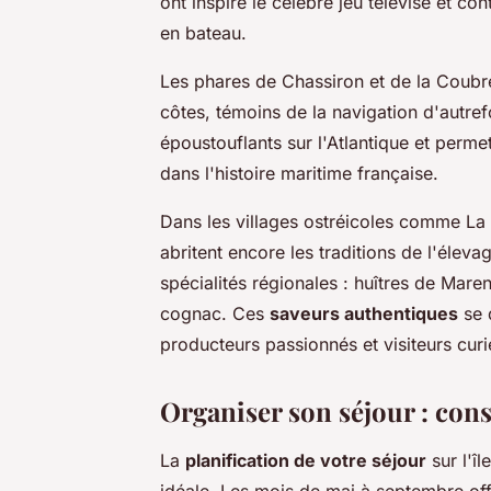
ont inspiré le célèbre jeu télévisé et con
en bateau.
Les phares de Chassiron et de la Coubre
côtes, témoins de la navigation d'autre
époustouflants sur l'Atlantique et perme
dans l'histoire maritime française.
Dans les villages ostréicoles comme La 
abritent encore les traditions de l'élev
spécialités régionales : huîtres de Mare
cognac. Ces
saveurs authentiques
se 
producteurs passionnés et visiteurs curi
Organiser son séjour : con
La
planification de votre séjour
sur l'î
idéale. Les mois de mai à septembre offr