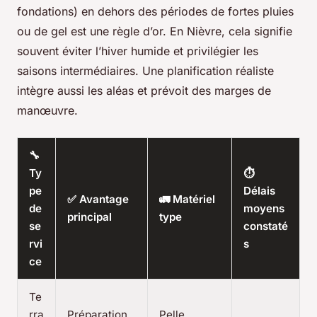
fondations) en dehors des périodes de fortes pluies
ou de gel est une règle d’or. En Nièvre, cela signifie
souvent éviter l’hiver humide et privilégier les
saisons intermédiaires. Une planification réaliste
intègre aussi les aléas et prévoit des marges de
manœuvre.
🔧
Ty
⏱️
pe
Délais
✅ Avantage
🚛 Matériel
de
moyens
principal
type
se
constaté
rvi
s
ce
Te
rra
Préparation
Pelle