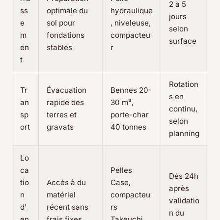
2 à 5
ss
optimale du
hydraulique
jours
e
sol pour
, niveleuse,
selon
m
fondations
compacteu
surface
en
stables
r
t
Rotation
Tr
Évacuation
Bennes 20-
s en
an
rapide des
30 m³,
continu,
sp
terres et
porte-char
selon
ort
gravats
40 tonnes
planning
Lo
ca
Pelles
Dès 24h
tio
Accès à du
Case,
après
n
matériel
compacteu
validatio
d'
récent sans
rs
n du
en
frais fixes
Takeuchi,