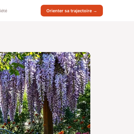
iété
Orienter sa trajectoire →