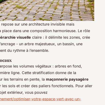
l repose sur une architecture invisible mais
sa place dans une composition harmonieuse. Le rôle
iérarchie visuelle
claire : il délimite les zones, crée
d’ancrage - un arbre majestueux, un bassin, une
nent du rythme à l’ensemble.
 focaux
uperpose les volumes végétaux : arbres en fond,
mière ligne. Cette stratification donne de la
 les terrains en pente, la
maçonnerie paysagère
 les sols et créer des paliers fonctionnels. Pour aller
ojet extérieur, vous pouvez
onnement/optimiser-votre-espace-vert-avec-un-