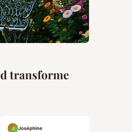
d transforme
Joséphine
J