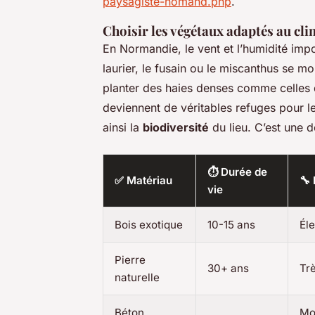
paysagiste-nomand.php
.
Choisir les végétaux adaptés au cli
En Normandie, le vent et l’humidité im
laurier, le fusain ou le miscanthus se mon
planter des haies denses comme celles de
deviennent de véritables refuges pour le
ainsi la
biodiversité
du lieu. C’est une d
⏱ Durée de
✅ Matériau
🔧 
vie
Bois exotique
10-15 ans
Él
Pierre
30+ ans
Trè
naturelle
Béton
Mo