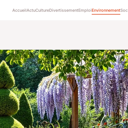
Accueil
Actu
Culture
Divertissement
Emploi
Environnement
Soc